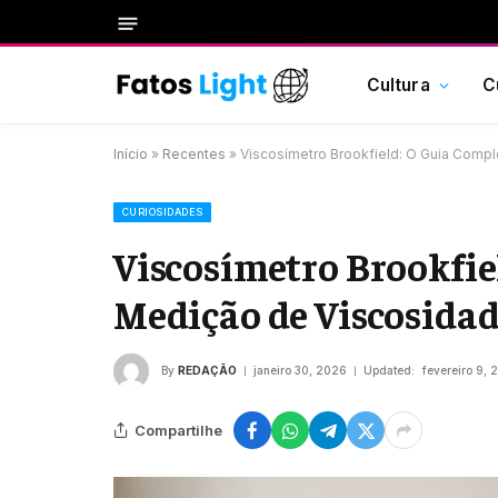
Cultura
C
Início
»
Recentes
»
Viscosímetro Brookfield: O Guia Comp
CURIOSIDADES
Viscosímetro Brookfie
Medição de Viscosida
By
REDAÇÃO
janeiro 30, 2026
Updated:
fevereiro 9,
Compartilhe