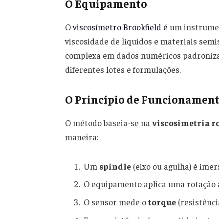
O Equipamento
O
viscosímetro Brookfield é
um instrumen
viscosidade de líquidos e materiais semi
complexa em dados numéricos padronizad
diferentes lotes e formulações.
O Princípio de Funcionamen
O método baseia-se na
viscosimetria r
maneira:
Um
spindle
(eixo ou agulha) é imer
O equipamento aplica uma rotação 
O sensor mede o
torque
(resistênci