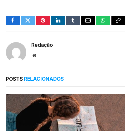
Facebook
Twitter
Pinterest
LinkedIn
Tumblr
Email
WhatsApp
Copy
Link
Redação
Website
POSTS
RELACIONADOS