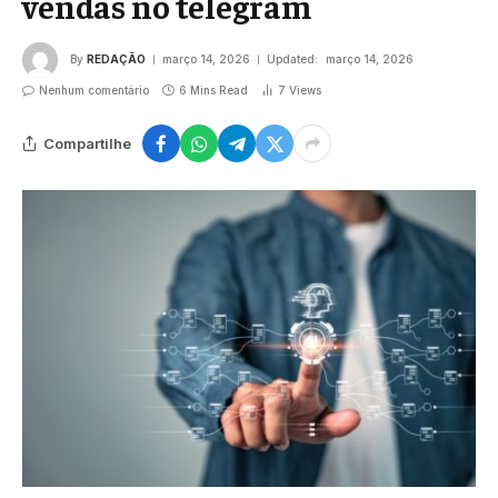
vendas no telegram
By
REDAÇÃO
março 14, 2026
Updated:
março 14, 2026
Nenhum comentário
6 Mins Read
7
Views
Compartilhe