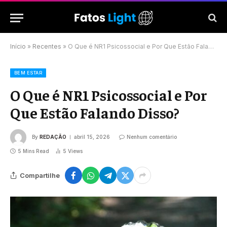
Início
»
Recentes
»
O Que é NR1 Psicossocial e Por Que Estão Falando Disso?
BEM ESTAR
O Que é NR1 Psicossocial e Por
Que Estão Falando Disso?
By
REDAÇÃO
abril 15, 2026
Nenhum comentário
5 Mins Read
5
Views
Compartilhe