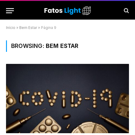
Início
»
Bem Estar
»
Página 9
BROWSING:
BEM ESTAR