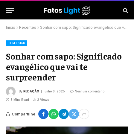
Início
»
Recentes
»
Sonhar com sapo: Significado evangélico que vai te surpreender
BEM ESTAR
Sonhar com sapo: Significado
evangélico que vai te
surpreender
By
REDAÇÃO
junho 6, 2025
Nenhum comentário
5 Mins Read
2
Views
Compartilhe