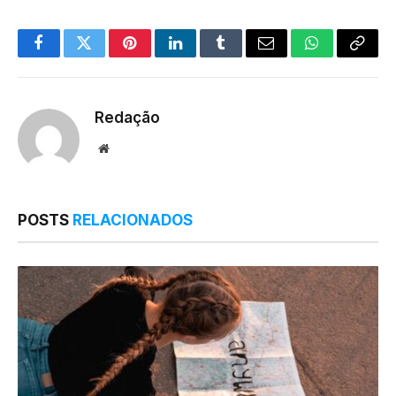
Facebook
Twitter
Pinterest
LinkedIn
Tumblr
Email
WhatsApp
Copy
Link
Redação
Website
POSTS
RELACIONADOS