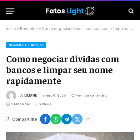
Início
»
Recentes
»
Como negociar dívidas com bancos e limpar seu nome rapidamente
NEGÓCIOS E FINANÇAS
Como negociar dívidas com
bancos e limpar seu nome
rapidamente
By
LILIANE
janeiro 6, 2025
Nenhum comentário
5 Mins Read
6
Views
Compartilhe