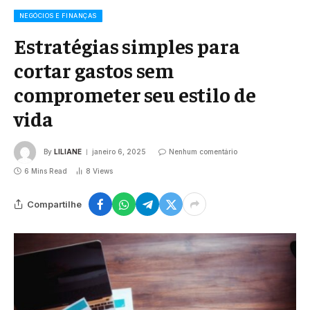
NEGÓCIOS E FINANÇAS
Estratégias simples para
cortar gastos sem
comprometer seu estilo de
vida
By
LILIANE
janeiro 6, 2025
Nenhum comentário
6 Mins Read
8
Views
Compartilhe