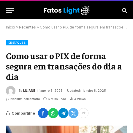
Início
»
Recentes
»
Como usar o PIX de forma segura em transações do dia a dia
DESTAQUES
Como usar o PIX de forma
segura em transações do dia a
dia
By
LILIANE
janeiro 6, 2025
Updated:
janeiro 8, 2025
Nenhum comentário
6 Mins Read
3
Views
Compartilhe