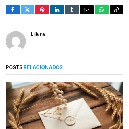
Facebook
Twitter
Pinterest
LinkedIn
Tumblr
Email
WhatsApp
Copy
Link
Liliane
POSTS
RELACIONADOS