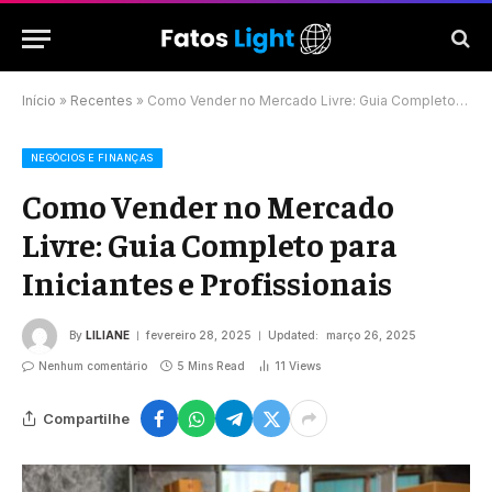
Início
»
Recentes
»
Como Vender no Mercado Livre: Guia Completo para Iniciantes e Profissionais
NEGÓCIOS E FINANÇAS
Como Vender no Mercado
Livre: Guia Completo para
Iniciantes e Profissionais
By
LILIANE
fevereiro 28, 2025
Updated:
março 26, 2025
Nenhum comentário
5 Mins Read
11
Views
Compartilhe