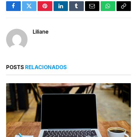
Facebook
Twitter
Pinterest
LinkedIn
Tumblr
Email
WhatsApp
Copy
Link
Liliane
POSTS
RELACIONADOS