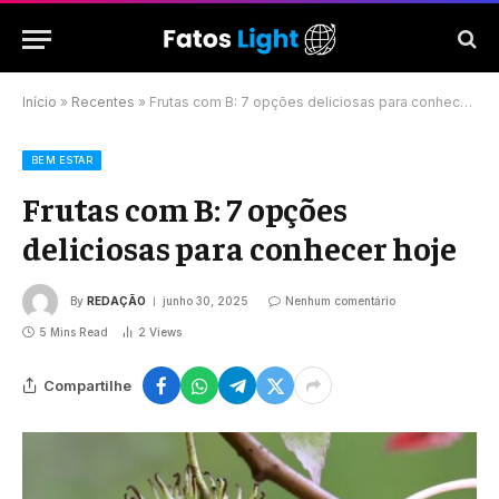
Início
»
Recentes
»
Frutas com B: 7 opções deliciosas para conhecer hoje
BEM ESTAR
Frutas com B: 7 opções
deliciosas para conhecer hoje
By
REDAÇÃO
junho 30, 2025
Nenhum comentário
5 Mins Read
2
Views
Compartilhe