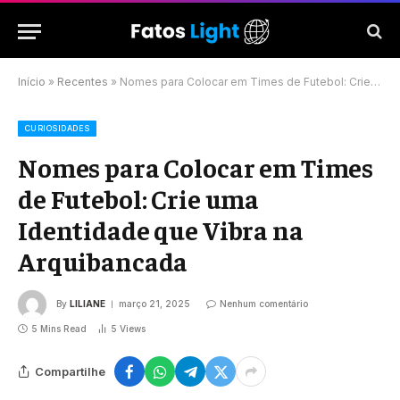
Início
»
Recentes
»
Nomes para Colocar em Times de Futebol: Crie uma Identidade que Vibra na Arquibancada
CURIOSIDADES
Nomes para Colocar em Times
de Futebol: Crie uma
Identidade que Vibra na
Arquibancada
By
LILIANE
março 21, 2025
Nenhum comentário
5 Mins Read
5
Views
Compartilhe