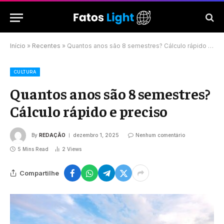
Início
»
Recentes
»
Quantos anos são 8 semestres? Cálculo rápido e preciso
CULTURA
Quantos anos são 8 semestres?
Cálculo rápido e preciso
By
REDAÇÃO
dezembro 1, 2025
Nenhum comentário
5 Mins Read
2
Views
Compartilhe