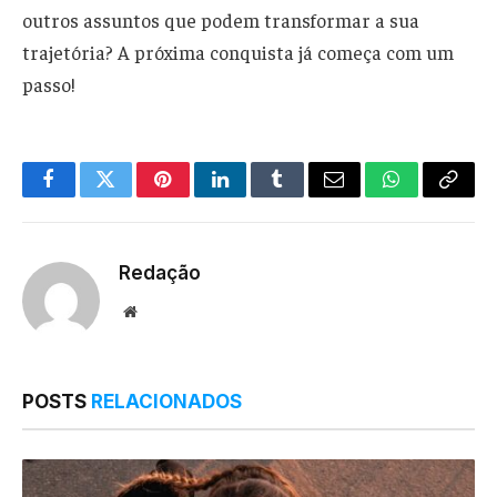
outros assuntos que podem transformar a sua
trajetória? A próxima conquista já começa com um
passo!
Facebook
Twitter
Pinterest
LinkedIn
Tumblr
Email
WhatsApp
Copy
Link
Redação
Website
POSTS
RELACIONADOS