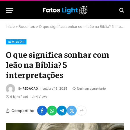
Início
»
Recentes
»
O que significa sonhar com leão na Bíblia? 5 interpretações
BEM ESTAR
O que significa sonhar com
leão na Bíblia? 5
interpretações
By
REDAÇÃO
outubro 16, 2025
Nenhum comentário
6 Mins Read
4
Views
Compartilhe