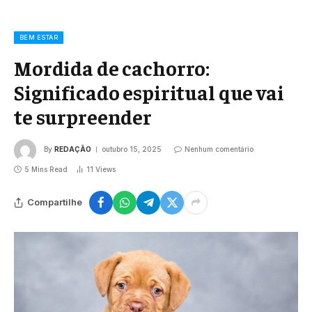
BEM ESTAR
Mordida de cachorro:
Significado espiritual que vai
te surpreender
By
REDAÇÃO
outubro 15, 2025
Nenhum comentário
5 Mins Read
11
Views
Compartilhe