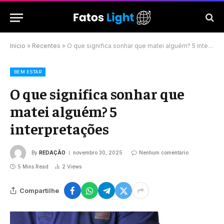
Início
»
Recentes
»
O que significa sonhar que matei alguém? 5 interpretações
BEM ESTAR
O que significa sonhar que
matei alguém? 5
interpretações
By
REDAÇÃO
novembro 30, 2025
Nenhum comentário
5 Mins Read
2
Views
Compartilhe