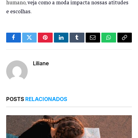
humano,
veja como a moda impacta nossas atitudes
e escolhas
.
Facebook
Twitter
Pinterest
LinkedIn
Tumblr
Email
WhatsApp
Copy
Link
Liliane
POSTS
RELACIONADOS