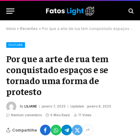
Início
»
Recentes
»
Por que a arte de rua tem conquistado espaços e se tornado uma forma de protesto
CULTURA
Por que a arte de rua tem
conquistado espaços e se
tornado uma forma de
protesto
By
LILIANE
janeiro 7, 2025
Updated:
janeiro 8, 2025
Nenhum comentário
6 Mins Read
11
Views
Compartilhe