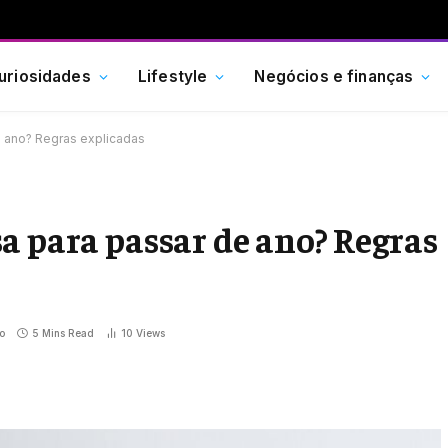
uriosidades
Lifestyle
Negócios e finanças
e ano? Regras explicadas
a para passar de ano? Regras
o
5 Mins Read
10
Views