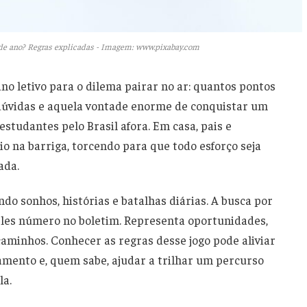
 de ano? Regras explicadas - Imagem: www.pixabay.com
no letivo para o dilema pairar no ar: quantos pontos
 dúvidas e aquela vontade enorme de conquistar um
tudantes pelo Brasil afora. Em casa, pais e
 na barriga, torcendo para que todo esforço seja
ada.
do sonhos, histórias e batalhas diárias. A busca por
les número no boletim. Representa oportunidades,
caminhos. Conhecer as regras desse jogo pode aliviar
amento e, quem sabe, ajudar a trilhar um percurso
la.