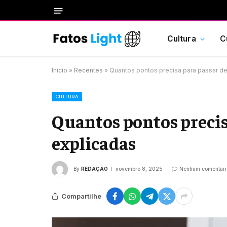
Cultura
C
Início
»
Recentes
»
Quantos pontos precisa para passar d
CULTURA
Quantos pontos precis
explicadas
By
REDAÇÃO
novembro 8, 2025
Nenhum comentári
Compartilhe