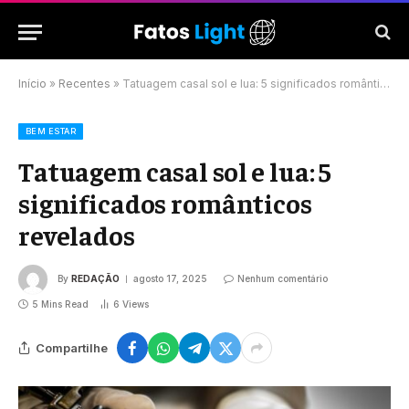
Início
»
Recentes
»
Tatuagem casal sol e lua: 5 significados românticos revelados
BEM ESTAR
Tatuagem casal sol e lua: 5
significados românticos
revelados
By
REDAÇÃO
agosto 17, 2025
Nenhum comentário
5 Mins Read
6
Views
Compartilhe