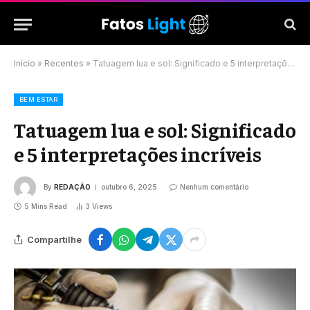
Início
»
Recentes
»
Tatuagem lua e sol: Significado e 5 interpretações incríveis
BEM ESTAR
Tatuagem lua e sol: Significado
e 5 interpretações incríveis
By
REDAÇÃO
outubro 6, 2025
Nenhum comentário
5 Mins Read
3
Views
Compartilhe