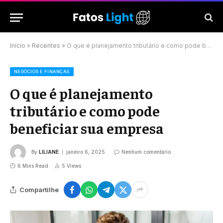
Início
»
Recentes
»
O que é planejamento tributário e como pode beneficiar sua empresa
NEGÓCIOS E FINANÇAS
O que é planejamento
tributário e como pode
beneficiar sua empresa
By
LILIANE
janeiro 6, 2025
Nenhum comentário
6 Mins Read
5
Views
Compartilhe