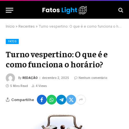
Início
»
Recentes
»
Turno vespertino: O que é e como funciona o horário?
FATOS
Turno vespertino: O que é e
como funciona o horário?
By
REDAÇÃO
dezembro 2, 2025
Nenhum comentário
5 Mins Read
4
Views
Compartilhe